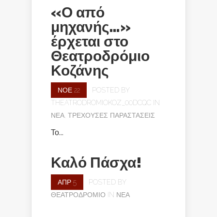
«Ο από
μηχανής…»
έρχεται στο
Θεατροδρόμιο
Κοζάνης
ΝΟΈ 22
POSTED BY
THEATRODROMIOKOZ_00DCQC
IN
ΝΈΑ
,
ΤΡΈΧΟΥΣΕΣ ΠΑΡΑΣΤΆΣΕΙΣ
Το...
Καλό Πάσχα!
ΑΠΡ 5
POSTED BY
ΘΕΑΤΡΟΔΡΌΜΙΟ
IN
ΝΈΑ