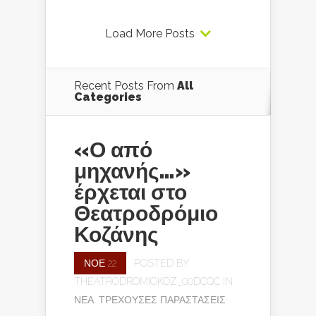
Load More Posts
Recent Posts From
All
Categories
«Ο από
μηχανής…»
έρχεται στο
Θεατροδρόμιο
Κοζάνης
ΝΟΈ 22
POSTED BY
THEATRODROMIOKOZ_00DCQC
IN
ΝΈΑ
,
ΤΡΈΧΟΥΣΕΣ ΠΑΡΑΣΤΆΣΕΙΣ