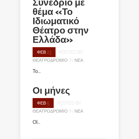
Συνέδριο με
θέμα «Το
Ιδιωματικό
Θέατρο στην
Ελλάδα»
ΦΕΒ 23
POSTED BY
ΘΕΑΤΡΟΔΡΌΜΙΟ
IN
ΝΈΑ
Το...
Οι μήνες
ΦΕΒ 5
POSTED BY
ΘΕΑΤΡΟΔΡΌΜΙΟ
IN
ΝΈΑ
ΟΙ...