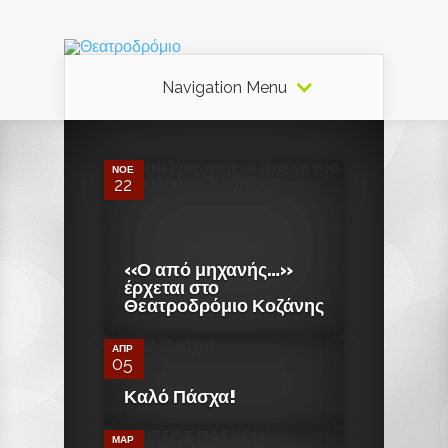
Navigation Menu
0
ΝΟΈ
22
«Ο από μηχανής…»
0
έρχεται στο
Θεατροδρόμιο Κοζάνης
ΑΠΡ
05
0
Καλό Πάσχα!
ΜΑΡ